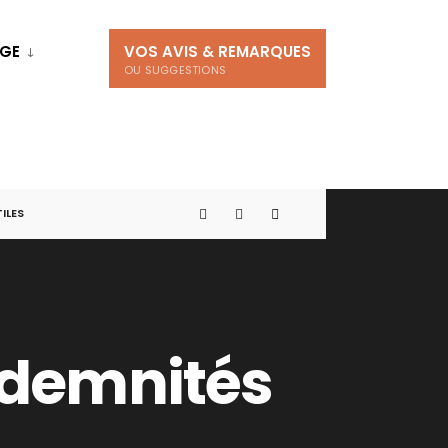
AGE
VOS AVIS & REMARQUES
OU SUGGESTIONS
TILES
ndemnités