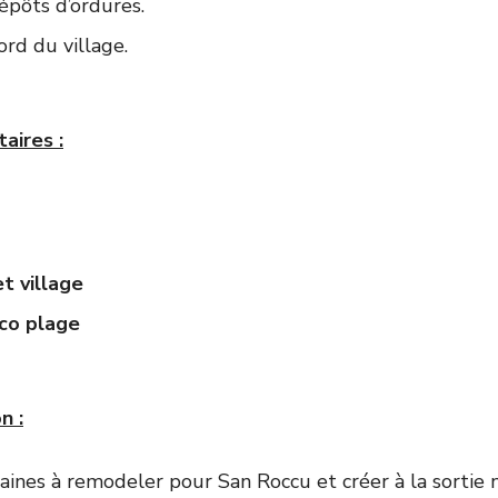
épôts d’ordures.
d du village.
aires :
t village
ico plage
n :
taines à remodeler pour San Roccu et créer à la sortie