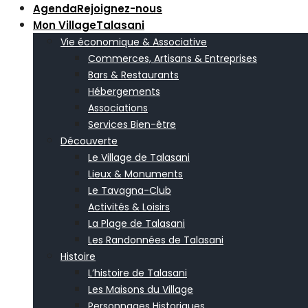
Agenda
Rejoignez-nous
Mon Village
Talasani
Vie économique & Associative
Commerces, Artisans & Entreprises
Bars & Restaurants
Hébergements
Associations
Services Bien-être
Découverte
Le Village de Talasani
Lieux & Monuments
Le Tavagna-Club
Activités & Loisirs
La Plage de Talasani
Les Randonnées de Talasani
Histoire
L’histoire de Talasani
Les Maisons du Village
Personnages Historiques