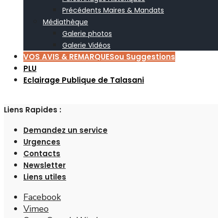
Précédents Maires & Mandats
Médiathèque
Galerie photos
Galerie Vidéos
VOS AVIS & REMARQUES
ou Suggestions
PLU
Eclairage Publique de Talasani
Liens Rapides :
Demandez un service
Urgences
Contacts
Newsletter
Liens utiles
Facebook
Vimeo