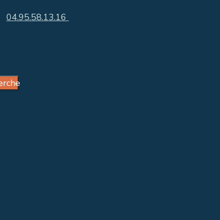
I
04.95.58.13.16
erche