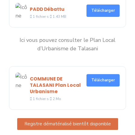
PADD Débattu
Télécharger
1 fichier·s
1.43 MB
Ici vous pouvez consulter le Plan Local
d’Urbanisme de Talasani
COMMUNE DE
Télécharger
TALASANI Plan Local
Urbanisme
1 fichier·s
2 Mo
Registre dématérialisé bientôt disponible