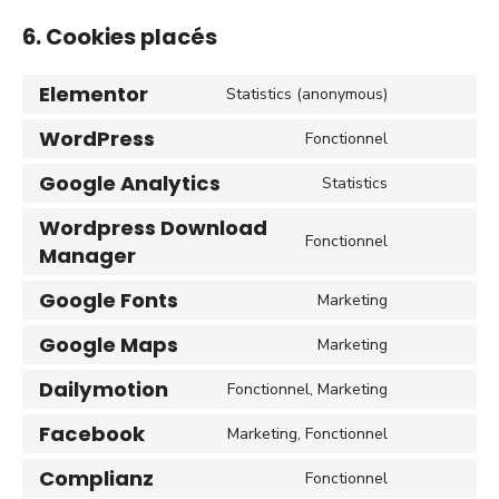
6. Cookies placés
Elementor
Statistics (anonymous)
Consent
to
WordPress
Fonctionnel
Consent
service
to
elementor
Google Analytics
Statistics
Consent
service
to
wordpress
Wordpress Download
Fonctionnel
service
Manager
Consent
google-
to
analytics
Google Fonts
Marketing
service
Consent
wordpress-
to
Google Maps
Marketing
download-
Consent
service
manager
to
google-
Dailymotion
Fonctionnel, Marketing
Consent
service
fonts
to
google-
Facebook
Marketing, Fonctionnel
Consent
service
maps
to
dailymotion
Complianz
Fonctionnel
Consent
service