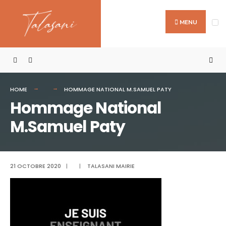
Search
Skip
for:
to
MENU
content
HOME
HOMMAGE NATIONAL M.SAMUEL PATY
Hommage National
M.Samuel Paty
21 OCTOBRE 2020
|
|
TALASANI MAIRIE