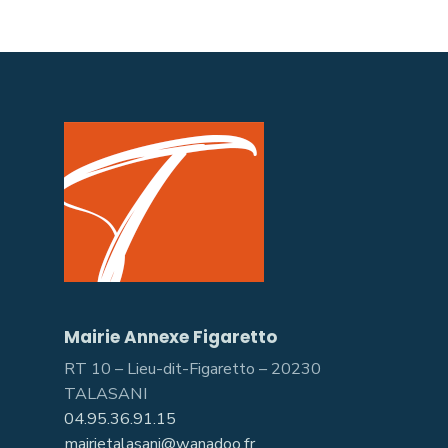
Mairie Annexe Figaretto
RT 10 – Lieu-dit-Figaretto – 20230
TALASANI
04.95.36.91.15
mairietalasani@wanadoo.fr