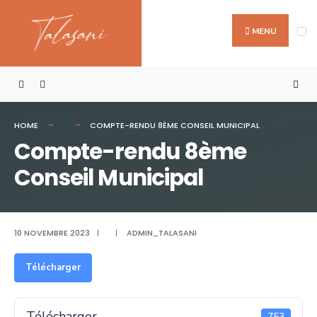
Search
Skip
for:
to
MENU
content
HOME
COMPTE-RENDU 8ÈME CONSEIL MUNICIPAL
Compte-rendu 8ème
Conseil Municipal
10 NOVEMBRE 2023
|
|
ADMIN_TALASANI
Télécharger
Télécharger
753