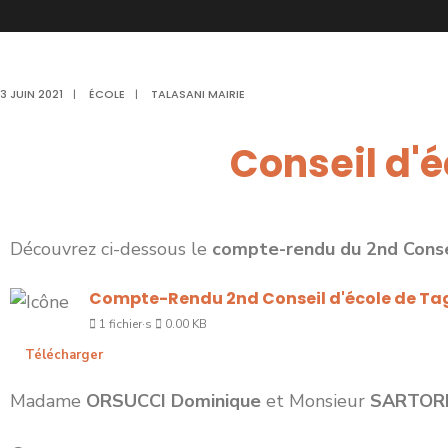
3 JUIN 2021
|
ÉCOLE
|
TALASANI MAIRIE
Conseil d'é
Découvrez ci-dessous le
compte-rendu du 2nd Consei
Compte-Rendu 2nd Conseil d'école de Tag
1 fichier·s
0.00 KB
Télécharger
Madame
ORSUCCI Dominique
et Monsieur
SARTORI 