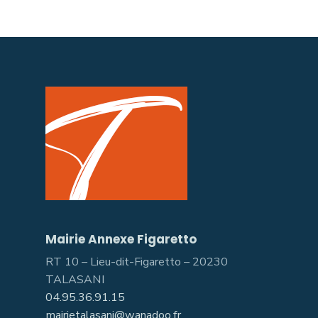
Mairie Annexe Figaretto
RT 10 – Lieu-dit-Figaretto – 20230
TALASANI
04.95.36.91.15
mairietalasani@wanadoo.fr