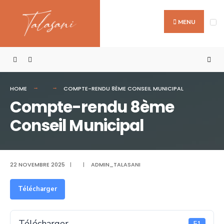
Search
Skip
for:
to
MENU
content
HOME
COMPTE-RENDU 8ÈME CONSEIL MUNICIPAL
Compte-rendu 8ème
Conseil Municipal
22 NOVEMBRE 2025
|
|
ADMIN_TALASANI
Télécharger
Télécharger
51