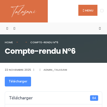
Search
Skip
for:
to
MENU
content
HOME
COMPTE-RENDU N°6
Compte-rendu N°6
22 NOVEMBRE 2025
|
|
ADMIN_TALASANI
Télécharger
Télécharger
84