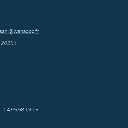
asani@wanadoo.fr
 2025 :
I
04.95.58.13.16