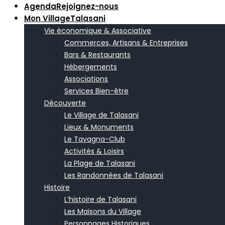
Agenda
Rejoignez-nous
Mon Village
Talasani
Vie économique & Associative
Commerces, Artisans & Entreprises
Bars & Restaurants
Hébergements
Associations
Services Bien-être
Découverte
Le Village de Talasani
Lieux & Monuments
Le Tavagna-Club
Activités & Loisirs
La Plage de Talasani
Les Randonnées de Talasani
Histoire
L’histoire de Talasani
Les Maisons du Village
Personnages Historiques