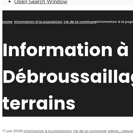
Open Search Window
Home
Information à la population
,
Vie de la commune
Information à la pop
Information à 
Débroussailla
terrains
17 juin 2026
|
Information à la population
,
Vie de la commune
|
admin_talasa