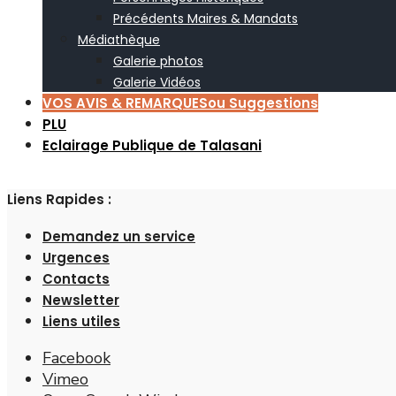
Précédents Maires & Mandats
Médiathèque
Galerie photos
Galerie Vidéos
VOS AVIS & REMARQUES
ou Suggestions
PLU
Eclairage Publique de Talasani
Liens Rapides :
Demandez un service
Urgences
Contacts
Newsletter
Liens utiles
Facebook
Vimeo