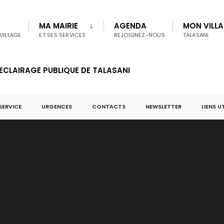
MA MAIRIE
AGENDA
MON VILL
VILLAGE
ET SES SERVICES
REJOIGNEZ-NOUS
TALASANI
ECLAIRAGE PUBLIQUE DE TALASANI
SERVICE
URGENCES
CONTACTS
NEWSLETTER
LIENS U