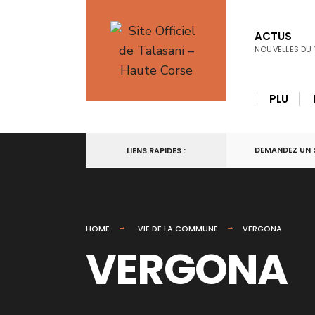
for:
Skip
to
ACTUS
NOUVELLES DU 
content
PLU
DEMANDEZ UN 
LIENS RAPIDES :
HOME
VIE DE LA COMMUNE
VERGONA
VERGONA