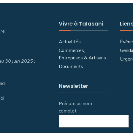
Vivre à Talasani
Liens
ANI
Actualités
Évèn
Commerces,
Genda
Entreprises & Artisans
Urgen
u 30 juin 2025 :
Documents
idi
Newsletter
idi
Prénom ou nom
complet
SANI