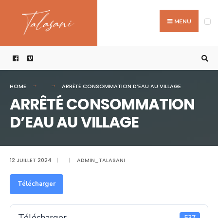
Search
Skip
for:
to
MENU
content
HOME
ARRÊTÉ CONSOMMATION D’EAU AU VILLAGE
ARRÊTÉ CONSOMMATION
D’EAU AU VILLAGE
12 JUILLET 2024
|
|
ADMIN_TALASANI
Télécharger
Télécharger
537