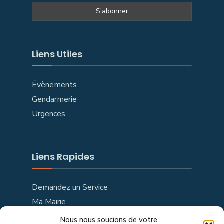
Liens Utiles
Évènements
Gendarmerie
Urgences
Liens Rapides
Demandez un Service
Ma Mairie
Site made by
RSK
Nous nous soucions de votre