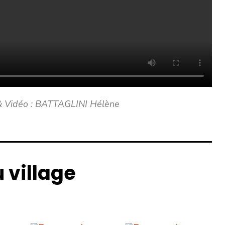
 & Vidéo : BATTAGLINI Hélène
 village