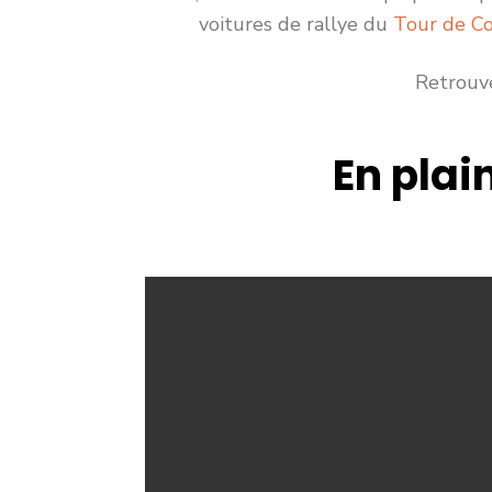
voitures de rallye du
Tour de Co
Retrouve
En plai