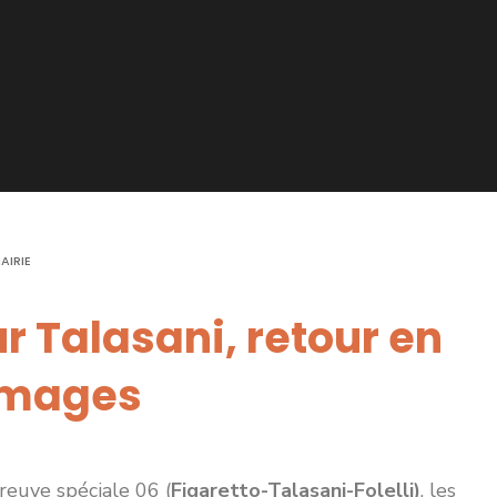
AIRIE
r Talasani, retour en
images
reuve spéciale 06 (
Figaretto-Talasani-Folelli)
, les