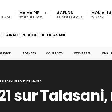
MA MAIRIE
AGENDA
MON VILL
VILLAGE
ET SES SERVICES
REJOIGNEZ-NOUS
TALASANI
ECLAIRAGE PUBLIQUE DE TALASANI
SERVICE
URGENCES
CONTACTS
NEWSLETTER
LIENS U
 TALASANI, RETOUR EN IMAGES
1 sur Talasani,