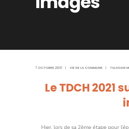
images
7 OCTOBRE 2021
|
VIE DE LA COMMUNE
|
TALASANI M
Le TDCH 2021 su
Hier, lors de sa 2ème étape pour l’ép